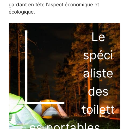
gardant en tête l’aspect économique et
L
écologique.
Le
spéci
aliste
des
toilett
es portables